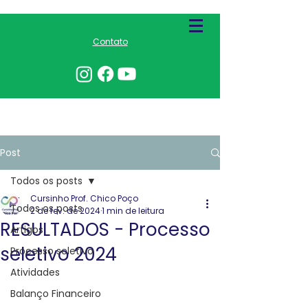
Contato
Post
Todos os posts
Cursinho Prof. Chico Poço
Todos os posts
2 de fev. de 2024
1 min de leitura
RESULTADOS - Processo
Artigos
seletivo 2024
Processo seletivo
Atividades
Balanço Financeiro