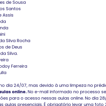
res de Sousa
dos Santos
e Assis
eda
anda
ini
da Silva Rocha
tos de Deus
a Silva.
veira
odoy Ferreira
lla
 no dia 24/07, mas devido à uma limpeza no prédio
las online. 
No e-mail informado no processo sel
ões para o acesso nessas aulas online. No dia 28
as aulas presenciais. É obrigatório levar uma foto 