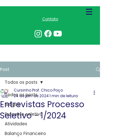
Contato
Post
Todos os posts
Cursinho Prof. Chico Poço
Todos os posts
24 de jan. de 2024
1 min de leitura
Entrevistas Processo
Artigos
Seletivo - 1/2024
Processo seletivo
Atividades
Balanço Financeiro