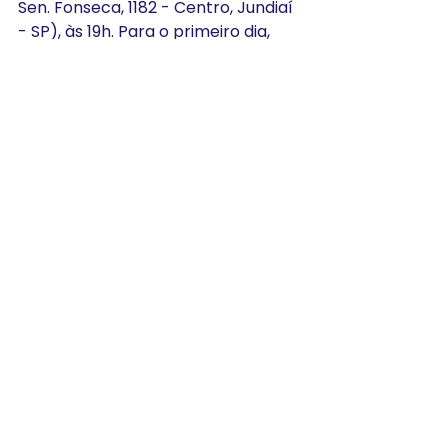
Sen. Fonseca, 1182 - Centro, Jundiaí 
- SP), às 19h. Para o primeiro dia, 
será obrigatória apresentação de 
um documento com foto e 
também uma foto 3x4 do 
estudante. Portanto, tente chegar 
antecipadamente para auxiliar a 
organização das informações.
Contamos com a presença de 
todos vocês!!
Ver tudo
Posts recentes