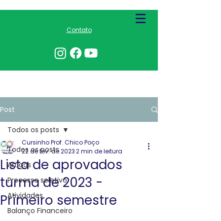
Contato
Post
Todos os posts
Cursinho Prof. Chico Poço
Todos os posts
22 de fev. de 2023
2 min de leitura
Lista de aprovados
Artigos
turma de 2023 -
Processo seletivo
Atividades
Primeiro semestre
Balanço Financeiro